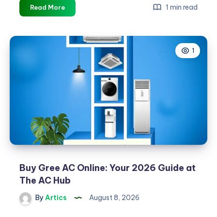
Petroleum
1 min read
Read More
Equipment
Repair:
Ensuring
1
Safety,
Efficiency,
and
Reliability
in
the
Oil
&
Gas
Industry
Buy Gree AC Online: Your 2026 Guide at
The AC Hub
By
Artics
August 8, 2026