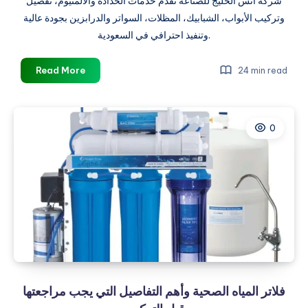
شركة أنس الخليج للصناعة تقدم خدمات الحدادة والألمنيوم، تفصيل
وتركيب الأبواب، الشبابيك، المظلات، السواتر والدرابزين بجودة عالية
وتنفيذ احترافي في السعودية.
أفضل
Read More
24 min read
أبواب
حديد
متينة
0
تجمع
بين
الأمان
والجمال
فلاتر المياه الصحية وأهم التفاصيل التي يجب مراجعتها