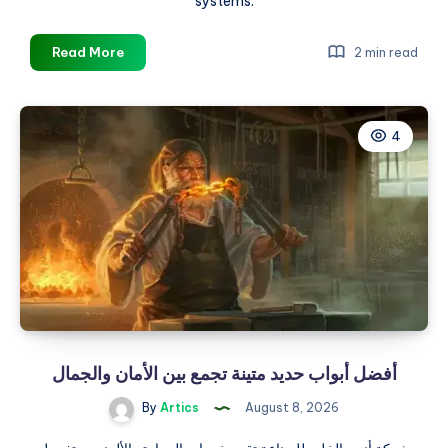
systems.
Buy
Read More
2 min read
Gree
AC
Online:
4
Your
2026
Guide
at
The
AC
Hub
أفضل أبواب حديد متينة تجمع بين الأمان والجمال
By
Artics
August 8, 2026