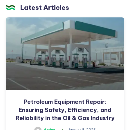
Latest Articles
Petroleum
Equipment
Repair:
Ensuring
Safety,
Efficiency,
and
Reliability
in
the
Oil
&
Petroleum Equipment Repair:
Gas
Ensuring Safety, Efficiency, and
Industry
Reliability in the Oil & Gas Industry
Artics
August 8, 2026