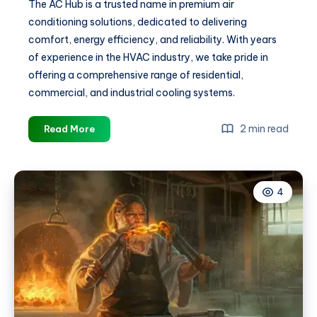
The AC Hub is a trusted name in premium air
conditioning solutions, dedicated to delivering
comfort, energy efficiency, and reliability. With years
of experience in the HVAC industry, we take pride in
offering a comprehensive range of residential,
commercial, and industrial cooling systems.
Buy
2 min read
Read More
Gree
AC
Online:
4
Your
2026
Guide
at
The
AC
Hub